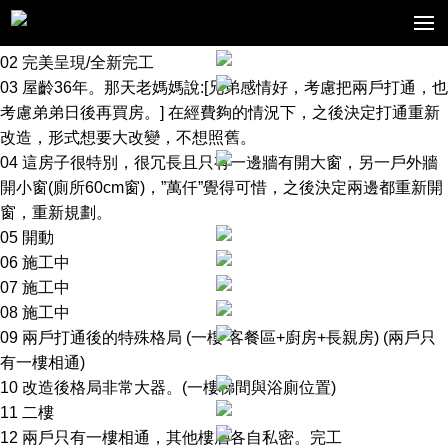
作品案例
WORKS
02 完美呈現/全新完工
03 屋齡36年。那天老媽媽說:[兄弟感情好，考慮把兩戶打通，也
考慮弟弟日後再買房。] 在經費夠的情況下，之後決定打通重新
改造，形式想要大改變，不想照舊。
04 這房子很特別，很冗長且只有一邊牆有開大窗，另一戶外牆
開小窗(廁所60cm窗)，”萬仟”覺得可惜，之後決定兩邊都重新開
窗，重新規劃。
05 開動
06 施工中
07 施工中
08 施工中
09 兩戶打通後的特殊格局 (一樓”客餐區+廚房+長親房) (兩戶只
有一樓相通)
10 改造後格局非常大器。(一樓梯間與浴廁位置)
11 二樓
12 兩戶只有一樓相通，其他樓層各自私密。完工