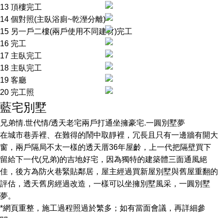
13 頂樓完工
14 個對照(主臥浴廁~乾溼分離)
15 另一戶二樓(兩戶使用不同建材)完工
16 完工
17 主臥完工
18 主臥完工
19 客廳
20 完工照
藍宅別墅
兄弟情.世代情/透天老宅兩戶打通坐擁豪宅.一圓別墅夢
在城市巷弄裡、在難得的鬧中取靜裡，冗長且只有一邊牆有開大
窗，兩戶隔局不太一樣的透天厝36年屋齡，上一代把隔壁買下
留給下一代(兄弟)的吉地好宅，因為獨特的建築體三面通風絕
佳，後方為防火巷緊貼鄰居，屋主經過買新屋別墅與舊屋重翻的
評估，透天舊房經過改造，一樣可以坐擁別墅風采，一圓別墅
夢。
*網頁重整，施工過程照過於繁多；如有當面會議，再詳細參