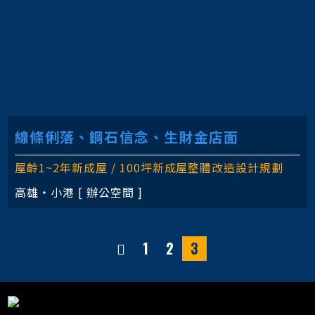
線條俐落、鋼石信念、生財金店面
屋齡1~2年新成屋 / 100坪新成屋整體改造設計規劃
高雄‧小港 [ 辦公空間 ]
1
2
3