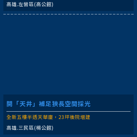
高雄.左營區(高公館)
開「天井」補足狹長空間採光
全新五樓半透天華廈，23坪後院增建
高雄.三民區(楊公館)