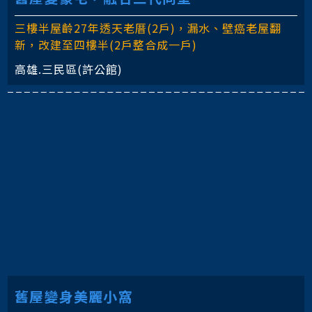
三樓半屋齡27年透天老厝(2戶)，漏水、壁癌老屋翻
新，改建至四樓半(2戶整合成一戶)
高雄.三民區(許公館)
舊屋變身美麗小窩