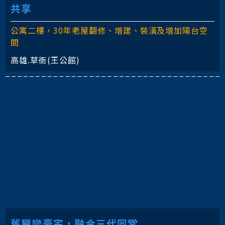
共享
公寓二樓，30年老屋翻修、增建、裝潢及增加陽台空
間
高雄.草衙(王公館)
舊屋變豪宅，融合三代同堂