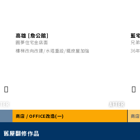
高雄 [詹公館]
藍
圓夢住宅金店面
樓梯改向改建/水塔重設/鐵皮屋加強
36
FTER
AFTER
商店 / OFFICE改造(一)
商店 
舊屋翻修作品