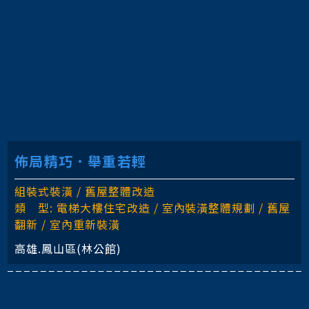
佈局精巧．舉重若輕
組裝式裝潢 / 舊屋整體改造
類 型: 電梯大樓住宅改造 / 室內裝潢整體規劃 / 舊屋
翻新 / 室內重新裝潢
高雄.鳳山區(林公館)