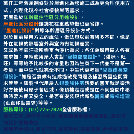
萬仟工程舊屋翻修對於屋進化為您施工成為更合理使用方
式，
合理化現今社會樣貌屋宅需求，
更著重於
年齡層住宅區分用途設計
，
屋進化區分設計
讓錢花在重點施做也更省錢。
"屋進化設計"
對應年齡層區分設計方式。
對於目前屋用方式的說法，做法與以前有諸多不同，像是
外在氣候的影響室外與室內微氣候差異。
又或是空氣汙染所需室內淨化需求；
各年齡層用屋人各有
需求如：
年輕使用屋人會對
"寵物空間設計"
（貓咪、旺
旺）等等給予比較多的考量也因為生養下一代並不是
第一
考量，而中生代就完全不同，中生代更考量
"兒童成長空
間設計"
如是否氣候有造成過敏兒問題及補習所需空間需
求等等。
銀髮世代用屋人
銀髮族住宅
想要的無非就是樂活
好方便使用屋子各區域，
像頂樓走走或是在不同空間中移
動時要方便又安全，
是否有安裝現代新型
輔具
或
電梯增建
(垂直移動需求)等等。
服務專線：(07)225-2828
全省服務喔！
萬仟工程,泰坦室內設計/高雄舊屋翻修整體規劃,高雄市
內設計房屋改造
專精室內設計,商業空間,舊屋翻修,房屋改造,危老屋重建,