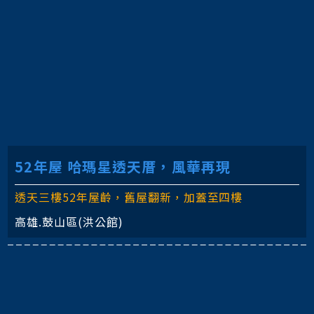
52年屋 哈瑪星透天厝，風華再現
透天三樓52年屋齡，舊屋翻新，加蓋至四樓
高雄.鼓山區(洪公館)