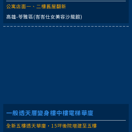
公寓店面一、二樓舊屋翻新
高雄-苓雅區(峇峇仕女美容沙龍館)
一般透天厝變身樓中樓電梯華廈
全新五樓透天華廈，15坪後院增建至五樓