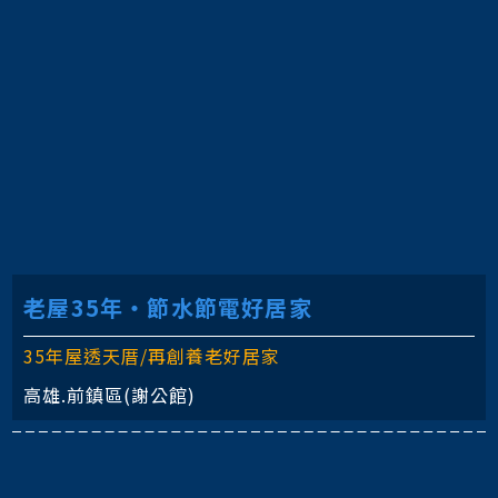
老屋35年‧節水節電好居家
35年屋透天厝/再創養老好居家
高雄.前鎮區(謝公館)