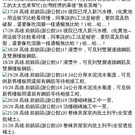
工的太太也來幫忙(台灣經濟的幕後”無名英雌”)
17/28 高雄.前鎮區(謝公館)16 後院已埋入新污水槽。(化糞池←
用這個字比較看得懂，同事說的)工法是秘密，要防震及防破
裂，還要像吃瀉藥一樣通暢無比蛤！) 哈…哈…！
18/28 高雄.前鎮區(謝公館)17 灌漿中，可見到雙層邊牆鋼筋及
雙層樓板鋼筋。
19/28 高雄.前鎮區(謝公館)18 24公分厚水泥澆水養護，可見倒
新舊樓板間還留有鋼筋等待相接工程。
20/28 高雄.前鎮區(謝公館)19 頂樓砌磚施工中一景。
21/28 高雄.前鎮區(謝公館)20 整棟房屋室內批土到平(全室透批
補土)。