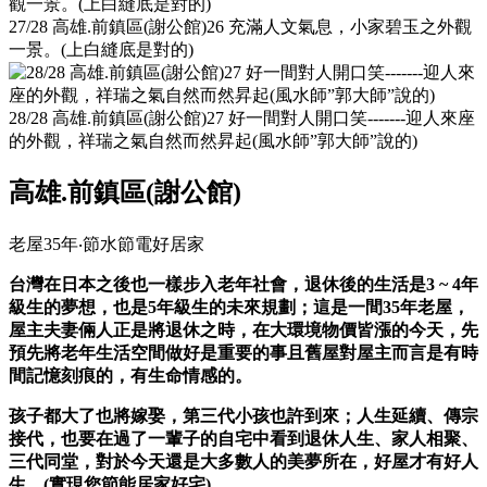
27/28 高雄.前鎮區(謝公館)26 充滿人文氣息，小家碧玉之外觀
一景。(上白縫底是對的)
28/28 高雄.前鎮區(謝公館)27 好一間對人開口笑-------迎人來座
的外觀，祥瑞之氣自然而然昇起(風水師”郭大師”說的)
高雄.前鎮區(謝公館)
老屋35年‧節水節電好居家
台灣在日本之後也一樣步入老年社會，退休後的生活是3 ~ 4年
級生的夢想，也是5年級生的未來規劃；這是一間35年老屋，
屋主夫妻倆人正是將退休之時，在大環境物價皆漲的今天，先
預先將老年生活空間做好是重要的事且舊屋對屋主而言是有時
間記憶刻痕的，有生命情感的。
孩子都大了也將嫁娶，第三代小孩也許到來；人生延續、傳宗
接代，也要在過了一輩子的自宅中看到退休人生、家人相聚、
三代同堂，對於今天還是大多數人的美夢所在，好屋才有好人
生。(實現您節能居家好宅)