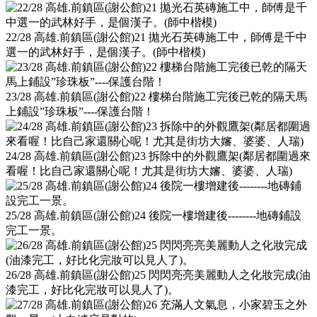
22/28 高雄.前鎮區(謝公館)21 拋光石英磚施工中，師傅是千中
選一的武林好手，是個漢子。(師中楷模)
23/28 高雄.前鎮區(謝公館)22 樓梯台階施工完後已乾的隔天馬
上鋪設”珍珠板”----保護台階！
24/28 高雄.前鎮區(謝公館)23 拆除中的外觀鷹架(鄰居都圍過來
看喔！比自己家還關心呢！尤其是街坊大嬸、婆婆、人瑞)
25/28 高雄.前鎮區(謝公館)24 後院一樓增建後--------地磚鋪設
完工一景。
26/28 高雄.前鎮區(謝公館)25 閃閃亮亮美麗動人之化妝完成(油
漆完工，好比化完妝可以見人了)。