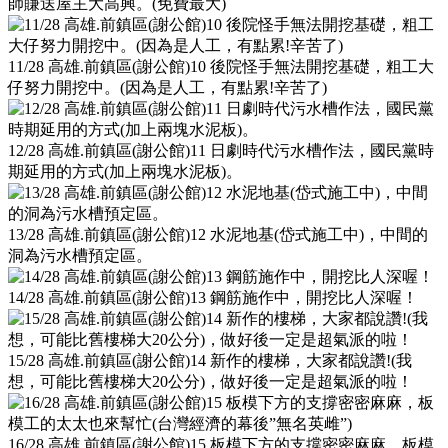
師賺送屋主大高興。(免費最大)
11/28 高雄.前鎮區(謝公館)10 後院怪手無法開挖基礎，粗工大
仔努力開挖中。(因為是人工，有點累!辛苦了)
12/28 高雄.前鎮區(謝公館)11 日劇時代污水槽作法，國民黨時
期延用的方式(加上兩塊水泥板)。
13/28 高雄.前鎮區(謝公館)12 水泥地基(岱式施工中)，中間的
洞為污水槽預定區。
14/28 高雄.前鎮區(謝公館)13 鋼筋施作中，開挖比人深喔！
15/28 高雄.前鎮區(謝公館)14 新作的樓梯，大家都說讚!(我
想，可能比舊樓梯大20公分)，做好後一定是超氣派的啦！
16/28 高雄.前鎮區(謝公館)15 板模下方的支撐密密麻麻，板模