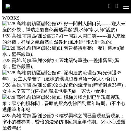
作品案例
WORKS
1/28 高雄.前鎮區(謝公館)27 好一間對人開口笑-------迎人來座
的外觀，祥瑞之氣自然而然昇起(風水師”郭大師”說的)
2/28 高雄.前鎮區(謝公館)01 舊建築待重整(一整排舊屋)(漏
水，壁癌嚴重)。
3/28 高雄.前鎮區(謝公館)02 泥砌造的流理台(時光倒退35年)，
女主人辛苦了! (這樣的環境也要煮給一家大小食用)
4/28 高雄.前鎮區(謝公館)03 樓梯與樑之間已呈現龜裂現象；
窄小的樓梯間，昏暗的燈光彷彿回到童年時期。(不小心透露
筆者年紀