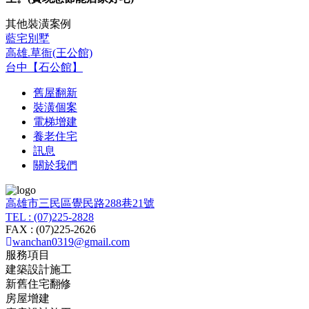
其他裝潢案例
藍宅別墅
高雄.草衙(王公館)
台中【石公館】
舊屋翻新
裝潢個案
電梯增建
養老住宅
訊息
關於我們
高雄市三民區覺民路288巷21號
TEL : (07)225-2828
FAX : (07)225-2626
wanchan0319@gmail.com
服務項目
建築設計施工
新舊住宅翻修
房屋增建